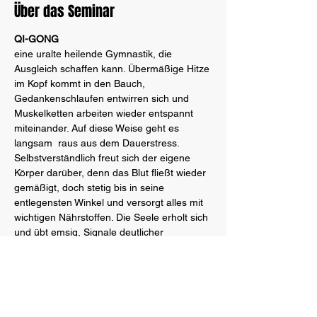
Über das Seminar
QI-GONG
eine uralte heilende Gymnastik, die 
Ausgleich schaffen kann. Übermäßige Hitze 
im Kopf kommt in den Bauch, 
Gedankenschlaufen entwirren sich und 
Muskelketten arbeiten wieder entspannt 
miteinander. Auf diese Weise geht es 
langsam  raus aus dem Dauerstress. 
Selbstverständlich freut sich der eigene 
Körper darüber, denn das Blut fließt wieder 
gemäßigt, doch stetig bis in seine 
entlegensten Winkel und versorgt alles mit 
wichtigen Nährstoffen. Die Seele erholt sich 
und übt emsig, Signale deutlicher 
weiterzugeben. Dabei geht dem Geist ein 
So ein Qigong-Wochenende mit dem 
Meister Ralf Hoffmann fühlt sich an, wie der 
erste Akupressurpunkt auf dem 